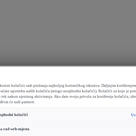
koristi kolačiće radi pružanja najboljeg korisničkog iskustva. Daljnjim korištenje
vaćate upotrebu naših kolačića (strogo neophodni kolačići). Kolačići za koje je pot
e tek nakon njezinog aktiviranja. Ako date svoju privolu za korištenje kolačića, ide
ivat će naši partneri.
ophodni kolačići
Uv
za rad web-mjesta