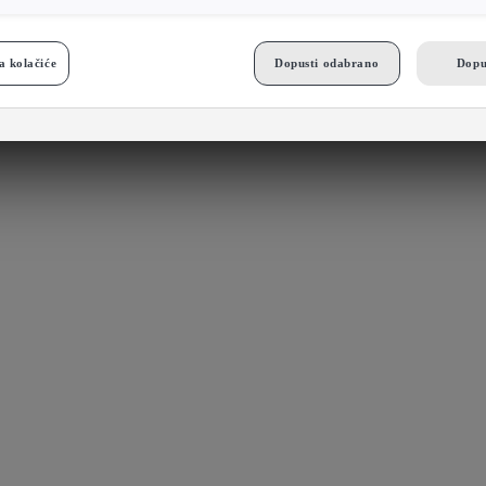
a kolačiće
Dopusti odabrano
Dopu