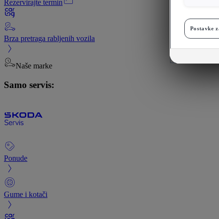
Rezervirajte termin
Postavke z
Brza pretraga rabljenih vozila
Naše marke
Samo servis:
Ponude
Gume i kotači