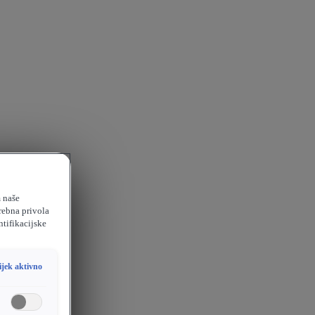
m naše
rebna privola
ntifikacijske
ijek aktivno