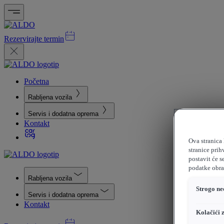
Rezervirajte termin
Početna
Rabljena vozila
Servis i dodatna oprema
Kontakt
Ova stranica 
stranice prih
postavit će s
podatke obrađ
Rabljena vozila
Strogo ne
Servis i dodatna oprema
Kontakt
Kolačići 