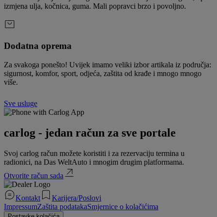
izmjena ulja, kočnica, guma. Mali popravci brzo i povoljno.
Dodatna oprema
Za svakoga ponešto! Uvijek imamo veliki izbor artikala iz područja:
sigurnost, komfor, sport, odjeća, zaštita od krađe i mnogo mnogo
više.
Sve usluge
carlog - jedan račun za sve portale
Svoj carlog račun možete koristiti i za rezervaciju termina u
radionici, na Das WeltAuto i mnogim drugim platformama.
Otvorite račun sada
Kontakt
Karijera/Poslovi
Impressum
Zaštita podataka
Smjernice o kolačićima
Postavke kolačića