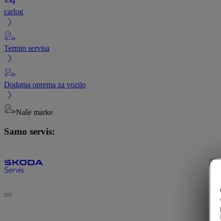
carlog
Termin servisa
Dodatna oprema za vozilo
Naše marke
Samo servis: